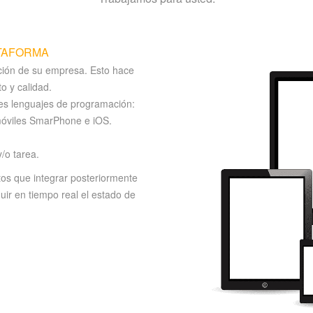
ATAFORMA
ción de su empresa. Esto hace
o y calidad.
les lenguajes de programación:
 móviles SmarPhone e iOS.
/o tarea.
os que integrar posteriormente
uir en tiempo real el estado de